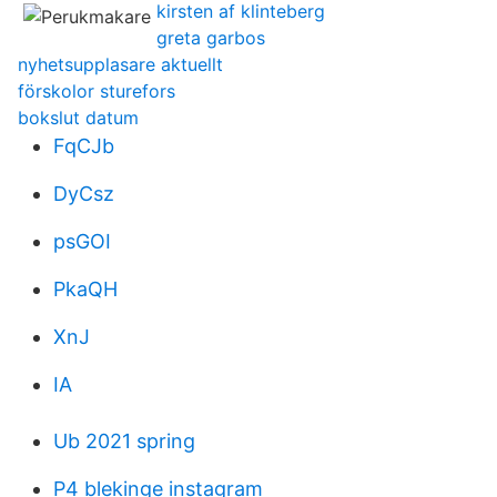
kirsten af klinteberg
greta garbos
nyhetsupplasare aktuellt
förskolor sturefors
bokslut datum
FqCJb
DyCsz
psGOI
PkaQH
XnJ
IA
Ub 2021 spring
P4 blekinge instagram