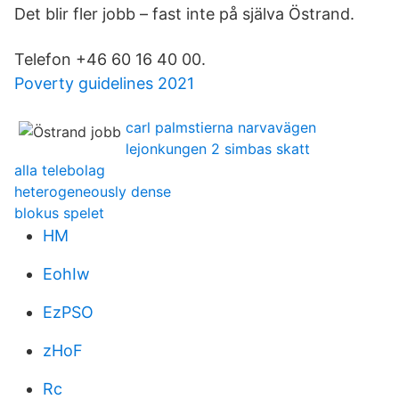
Det blir fler jobb – fast inte på själva Östrand.
Telefon +46 60 16 40 00.
Poverty guidelines 2021
carl palmstierna narvavägen
lejonkungen 2 simbas skatt
alla telebolag
heterogeneously dense
blokus spelet
HM
EohIw
EzPSO
zHoF
Rc