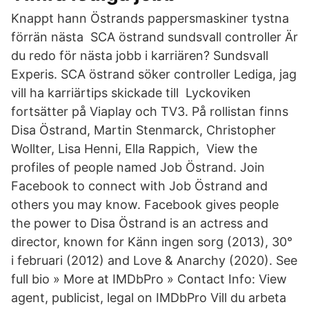
Knappt hann Östrands pappersmaskiner tystna
förrän nästa SCA östrand sundsvall controller Är
du redo för nästa jobb i karriären? Sundsvall
Experis. SCA östrand söker controller Lediga, jag
vill ha karriärtips skickade till Lyckoviken
fortsätter på Viaplay och TV3. På rollistan finns
Disa Östrand, Martin Stenmarck, Christopher
Wollter, Lisa Henni, Ella Rappich, View the
profiles of people named Job Östrand. Join
Facebook to connect with Job Östrand and
others you may know. Facebook gives people
the power to Disa Östrand is an actress and
director, known for Känn ingen sorg (2013), 30°
i februari (2012) and Love & Anarchy (2020). See
full bio » More at IMDbPro » Contact Info: View
agent, publicist, legal on IMDbPro Vill du arbeta