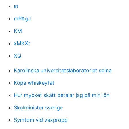
st
mPAgJ
KM
xMKXr
XQ
Karolinska universitetslaboratoriet solna
Köpa whiskeyfat
Hur mycket skatt betalar jag på min lön
Skolminister sverige
Symtom vid vaxpropp