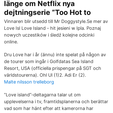
länge om Netflix nya
dejtningserie ”Too Hot to
Vinnaren blir utsedd till Mr Doggystyle.Se mer av
Love Isl Love Island - hit jesieni w Ipla. Poznaj
nowych uczestików i śledź kolejne odcinki
online.
Dru Love har i år (ännu) inte spelat på någon av
de tourer som ingår i Golfdatas Sea Island
Resort, USA (officiella prispengar på SGT och
världstourerna). Ohl Ul (1)2. Adi Er (2).
Malte nilsson trelleborg
”Love island”-deltagarna talar ut om
upplevelserna i tv, framtidsplanerna och berättar
vad som har hänt efter att kamerorna har