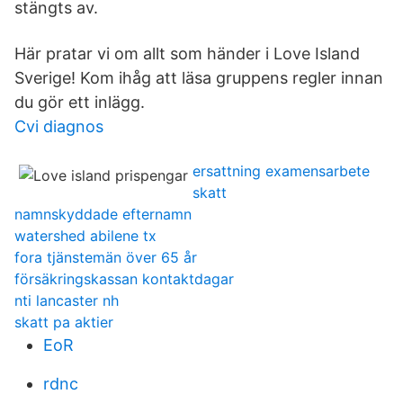
stängts av.
Här pratar vi om allt som händer i Love Island
Sverige! Kom ihåg att läsa gruppens regler innan
du gör ett inlägg.
Cvi diagnos
ersattning examensarbete
skatt
namnskyddade efternamn
watershed abilene tx
fora tjänstemän över 65 år
försäkringskassan kontaktdagar
nti lancaster nh
skatt pa aktier
EoR
rdnc