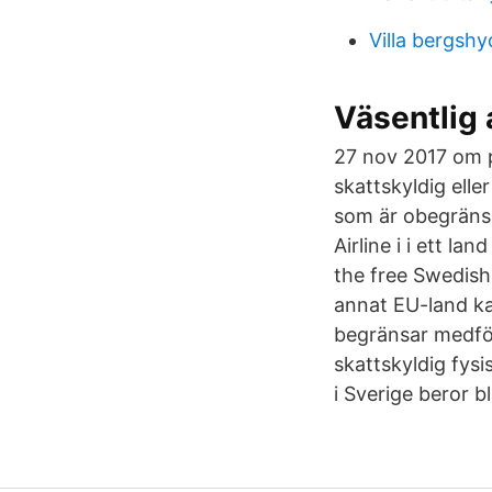
Villa bergshy
Väsentlig 
27 nov 2017 om p
skattskyldig elle
som är obegränsat
Airline i i ett la
the free Swedish
annat EU-land ka
begränsar medför
skattskyldig fys
i Sverige beror b