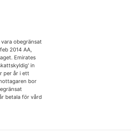
t vara obegränsat
4 feb 2014 AA,
laget. Emirates
skattskyldig' in
per år i ett
 mottagaren bor
begränsat
r betala för vård