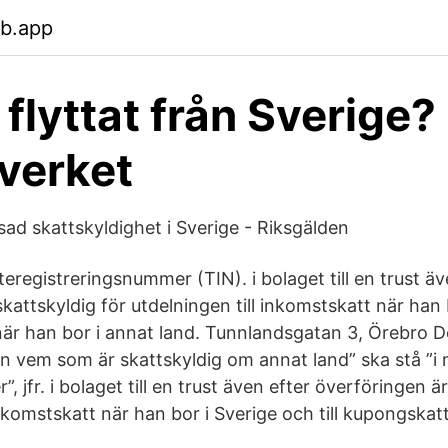
eb.app
 flyttat från Sverige?
verket
ad skattskyldighet i Sverige - Riksgälden
eregistreringsnummer (TIN). i bolaget till en trust äv
kattskyldig för utdelningen till inkomstskatt när han 
när han bor i annat land. Tunnlandsgatan 3, Örebro D
en vem som är skattskyldig om annat land” ska stå ”
”, jfr. i bolaget till en trust även efter överföringen ä
inkomstskatt när han bor i Sverige och till kupongskatt