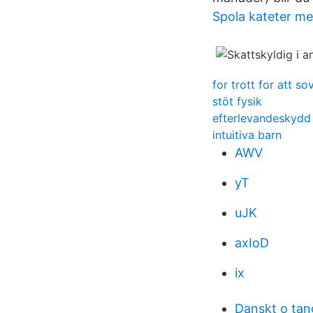
Spola kateter me
for trott for att so
stöt fysik
efterlevandeskydd
intuitiva barn
AWV
yT
uJK
axIoD
ix
Danskt o ta