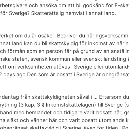
betsgivare och ansöka om att bli godkänd för F-skat
för Sverige? Skatterättslig hemvist i annat land.
erket om du är osäker. Bedriver du näringsverksamhe
t annat land kan du bli skattskyldig för inkomst av när
och förmån som en person får på grund av en anställni
ska staten, svensk kommun eller svenskt landsting är
sett om verksamheten utövas i Sverige eller utomlands
 2 days ago Den som är bosatt i Sverige är obegränsat
ndantag från skattskyldigheten såväl i … Eftersom du
ytning (3 kap. 3 § Inkomstskattelagen) till Sverige (
and med hemlandet och tidigare varit bosatt här, g
 ha släkt och vänner här och varit bosatt utomlands k
obegränsat skattskyldig i Sverige, även för tiden i Po