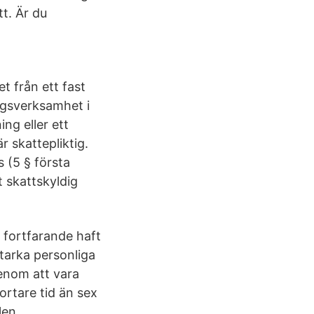
t. Är du
t från ett fast
ingsverksamhet i
ng eller ett
 skattepliktig.
 (5 § första
 skattskyldig
 fortfarande haft
starka personliga
enom att vara
ortare tid än sex
len.