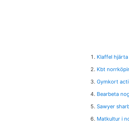
Klaffel hjär
Kbt norrköpi
Gymkort acti
Bearbeta no
Sawyer shar
Matkultur i n