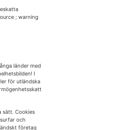
beskatta
source ; warning
 många länder med
elhetsbilden! I
ler för utländska
förmögenhetsskatt
 sätt. Cookies
 surfar och
tländskt företag