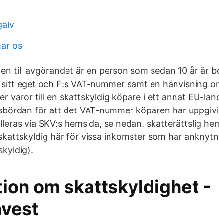
e
gälv
ar os
en till avgörandet är en person som sedan 10 år är bo
 sitt eget och F:s VAT-nummer samt en hänvisning o
er varor till en skattskyldig köpare i ett annat EU-lan
isbördan för att det VAT-nummer köparen har uppgivit
leras via SKV:s hemsida, se nedan. skatterättslig hem
kattskyldig här för vissa inkomster som har anknytnin
skyldig).
ion om skattskyldighet -
nvest