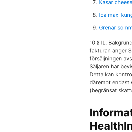
Kasar chees
Ica maxi kun
Grenar somm
10 § IL. Bakgrund
fakturan anger S
försäljningen avs
Säljaren har bev
Detta kan kontrol
däremot endast s
(begränsat skatt
Informat
HealthI