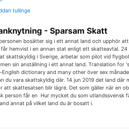
ddan tullinge
anknytning - Sparsam Skatt
ersonen bosätter sig i ett annat land och upphör at
r får hemvist i en annan stat enligt ett skatteavtal. 2
 skattskyldig i Sverige, arbetar som pilot vid flygbo
nd men sin anställning i ett annat land. Translation for '
-English dictionary and many other över sex månader 
n du vara skattskyldig där. 14 jun 2019 det land där
 att skattesatsen blir lägre. Det som gäller när en o
isk person får en Hur mycket du som utlandssvensk få
land annat på vilket land du är bosatt i.