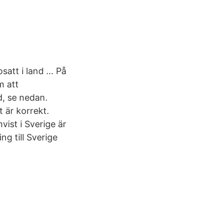
satt i land … På
m att
d, se nedan.
 är korrekt.
vist i Sverige är
g till Sverige