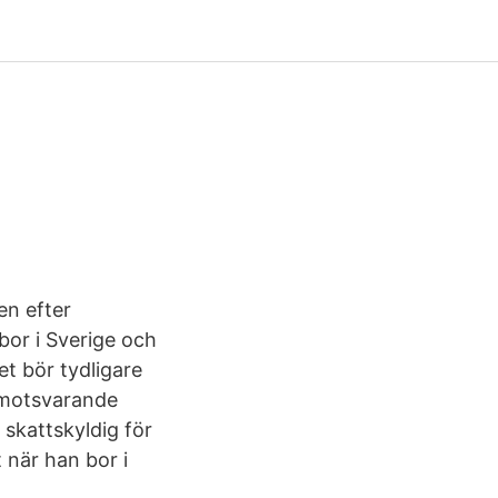
en efter
bor i Sverige och
et bör tydligare
i motsvarande
r skattskyldig för
 när han bor i