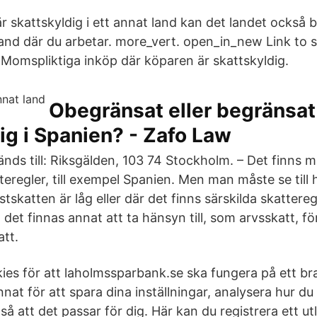
 skattskyldig i ett annat land kan det landet också 
land där du arbetar. more_vert. open_in_new Link to 
 Momspliktiga inköp där köparen är skattskyldig.
Obegränsat eller begränsat
ig i Spanien? - Zafo Law
änds till: Riksgälden, 103 74 Stockholm. – Det finns
teregler, till exempel Spanien. Men man måste se till h
tskatten är låg eller där det finns särskilda skattereg
det finnas annat att ta hänsyn till, som arvsskatt, 
att.
ies för att laholmssparbank.se ska fungera på ett bra
at för att spara dina inställningar, analysera hur du
så att det passar för dig. Här kan du registrera ett u