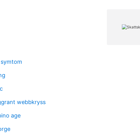
ta symtom
ng
c
ggrant webbkryss
bino age
orge