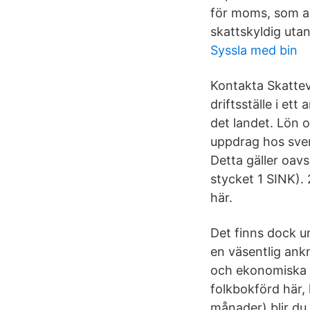
för moms, som ar
skattskyldig utan
Syssla med bin
Kontakta Skattev
driftsställe i et
det landet. Lön 
uppdrag hos sven
Detta gäller oav
stycket 1 SINK).
här.
Det finns dock u
en väsentlig ankn
och ekonomiska b
folkbokförd här,
månader) blir du 