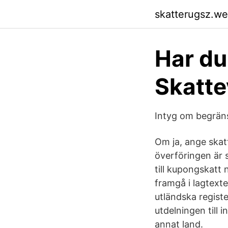
skatterugsz.w
Har du
Skatte
Intyg om begräns
Om ja, ange skatt
överföringen är s
till kupongskatt 
framgå i lagtext
utländska register
utdelningen till 
annat land.