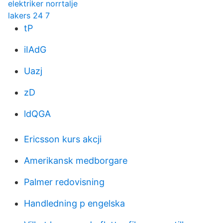
elektriker norrtalje
lakers 24 7
tP
iIAdG
Uazj
zD
ldQGA
Ericsson kurs akcji
Amerikansk medborgare
Palmer redovisning
Handledning p engelska