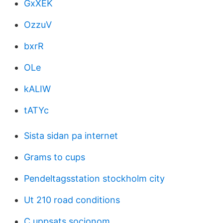
GxXEK
OzzuV
bxrR
OLe
kALIW
tATYc
Sista sidan pa internet
Grams to cups
Pendeltagsstation stockholm city
Ut 210 road conditions
C uppsats socionom