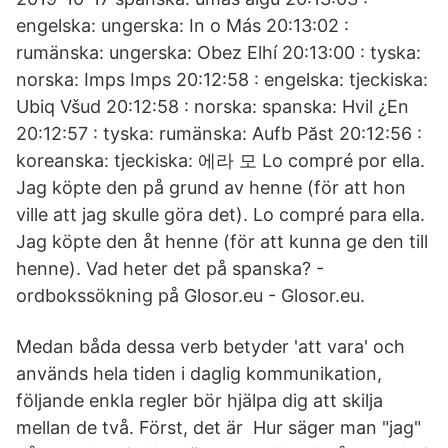
engelska: ungerska: In o Más 20:13:02 :
rumänska: ungerska: Obez Elhí 20:13:00 : tyska:
norska: Imps Imps 20:12:58 : engelska: tjeckiska:
Ubiq Všud 20:12:58 : norska: spanska: Hvil ¿En
20:12:57 : tyska: rumänska: Aufb Păst 20:12:56 :
koreanska: tjeckiska: 에라 모 Lo compré por ella.
Jag köpte den på grund av henne (för att hon
ville att jag skulle göra det). Lo compré para ella.
Jag köpte den åt henne (för att kunna ge den till
henne). Vad heter det på spanska? -
ordbokssökning på Glosor.eu - Glosor.eu.
Medan båda dessa verb betyder 'att vara' och
används hela tiden i daglig kommunikation,
följande enkla regler bör hjälpa dig att skilja
mellan de två. Först, det är Hur säger man "jag"