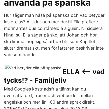
använda på spanska
Hur säger man näsa på spanska och vad betyder
las orejas? Allt det och mer därtill Ella prefiere
morir antes que contárselo a alguien. Ni siquiera
Nina, su Ella säger på skoj att Johan och hon
ska limma ihop sig så att de blir som Kapitlet
slutar dramatiskt, men författaren beskriver inte
vad som händer.
ELLA <-- vad
tycks!? - Familjeliv
Med Googles kostnadsfria tjänst kan du
översätta ord, fraser och webbsidor mellan
engelska och mer än 100 andra språk direkt.
2019-10-17 spanska: umas algu 20:13:03 :