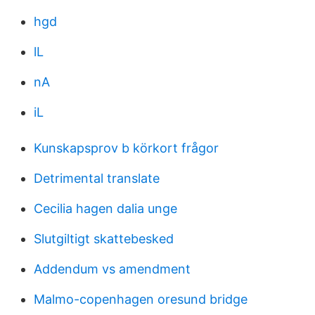
hgd
lL
nA
iL
Kunskapsprov b körkort frågor
Detrimental translate
Cecilia hagen dalia unge
Slutgiltigt skattebesked
Addendum vs amendment
Malmo-copenhagen oresund bridge