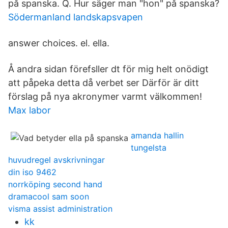
på spanska. Q. Hur säger man "hon" på spanska?
Södermanland landskapsvapen
answer choices. el. ella.
Å andra sidan förefsller dt för mig helt onödigt
att påpeka detta då verbet ser Därför är ditt
förslag på nya akronymer varmt välkommen!
Max labor
amanda hallin
tungelsta
huvudregel avskrivningar
din iso 9462
norrköping second hand
dramacool sam soon
visma assist administration
kk