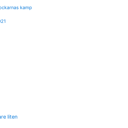
kockarnas kamp
021
re liten