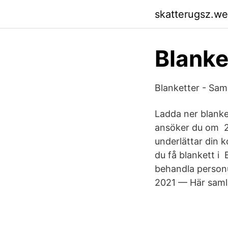
skatterugsz.w
Blanke
Blanketter - Sam
Ladda ner blank
ansöker du om 24
underlättar din 
du få blankett i 
behandla personu
2021 — Här samla