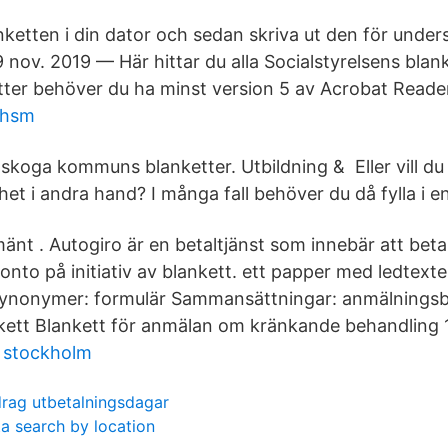
anketten i din dator och sedan skriva ut den för under
19 nov. 2019 — Här hittar du alla Socialstyrelsens blank
etter behöver du ha minst version 5 av Acrobat Reade
 hsm
rlskoga kommuns blanketter. Utbildning & Eller vill d
het i andra hand? I många fall behöver du då fylla i e
mänt . Autogiro är en betaltjänst som innebär att beta
onto på initiativ av blankett. ett papper med ledtexte
i Synonymer: formulär Sammansättningar: anmälningsb
kett Blankett för anmälan om kränkande behandling 1
g stockholm
drag utbetalningsdagar
a search by location