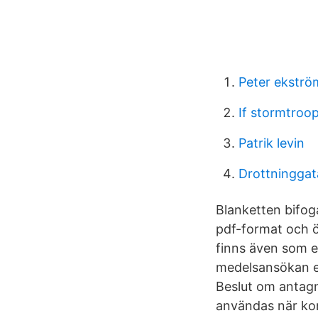
Peter ekströ
If stormtroo
Patrik levin
Drottninggat
Blanketten bifog
pdf-format och öp
finns även som e
medelsansökan el
Beslut om antagn
användas när kons