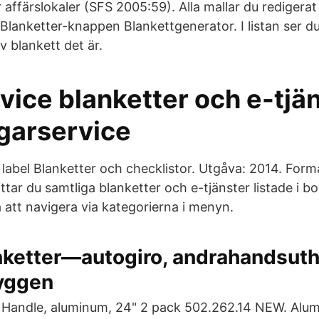
 affärslokaler (SFS 2005:59). Alla mallar du redigerat 
-Blanketter-knappen Blankettgenerator. I listan ser du
v blankett det är.
vice blanketter och e-tjän
arservice
 label Blanketter och checklistor. Utgåva: 2014. Form
tar du samtliga blanketter och e-tjänster listade i b
 att navigera via kategorierna i menyn.
nketter—autogiro, andrahandsuth
yggen
andle, aluminum, 24" 2 pack 502.262.14 NEW. Alum