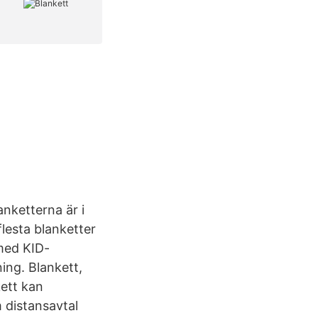
nketterna är i
flesta blanketter
 med KID-
ing. Blankett,
kett kan
m distansavtal