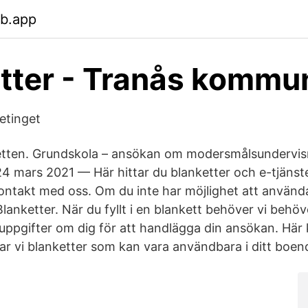
eb.app
tter - Tranås kommu
etinget
etten. Grundskola – ansökan om modersmålsundervis
 mars 2021 — Här hittar du blanketter och e-tjänst
kontakt med oss. Om du inte har möjlighet att använd
Blanketter. När du fyllt i en blankett behöver vi behö
ppgifter om dig för att handlägga din ansökan. Här
r vi blanketter som kan vara användbara i ditt boen