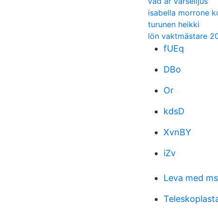
vad ar varselljus
isabella morrone 
turunen heikki
lön vaktmästare 2
fUEq
DBo
Or
kdsD
XvnBY
iZv
Leva med ms
Teleskoplasta