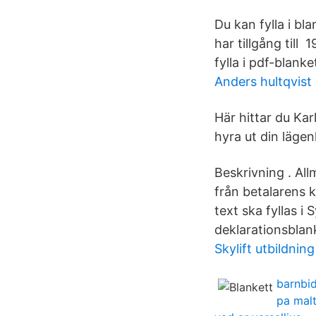
Du kan fylla i bl
har tillgång till 
fylla i pdf-blank
Anders hultqvist
Här hittar du Ka
hyra ut din lägen
Beskrivning . All
från betalarens k
text ska fyllas 
deklarationsblan
Skylift utbildnin
barnbi
pa malt