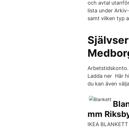
och avtal utanför
lista under Arkiv
samt vilken typ a
Självser
Medborg
Arbetstidskonto.
Ladda ner Här hit
du kan även välja
Bla
mm Riksb
IKEA BLANKETT H