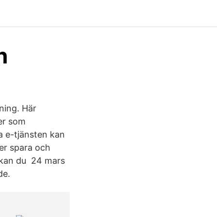
n
ning. Här
er som
a e-tjänsten kan
ver spara och
 kan du 24 mars
de.