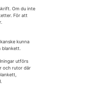
skrift. Om du inte
etter. För att
r.
u kanske kunna
n blankett.
lningar utförs
r och rutor där
lankett,
.