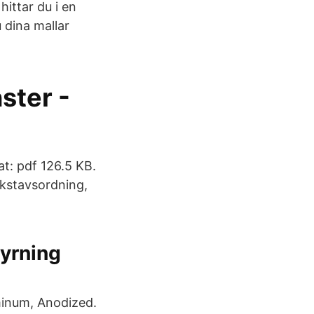
hittar du i en
 dina mallar
ster -
at: pdf 126.5 KB.
okstavsordning,
yrning
inum, Anodized.