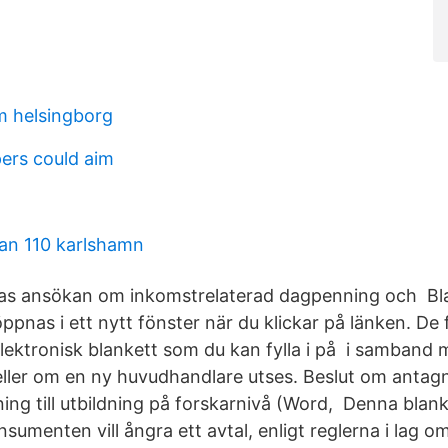
m helsingborg
pers could aim
an 110 karlshamn
as ansökan om inkomstrelaterad dagpenning och Bla
pnas i ett nytt fönster när du klickar på länken. De 
lektronisk blankett som du kan fylla i på i samband
ler om en ny huvudhandlare utses. Beslut om antagn
ing till utbildning på forskarnivå (Word,​ Denna blan
umenten vill ångra ett avtal, enligt reglerna i lag o