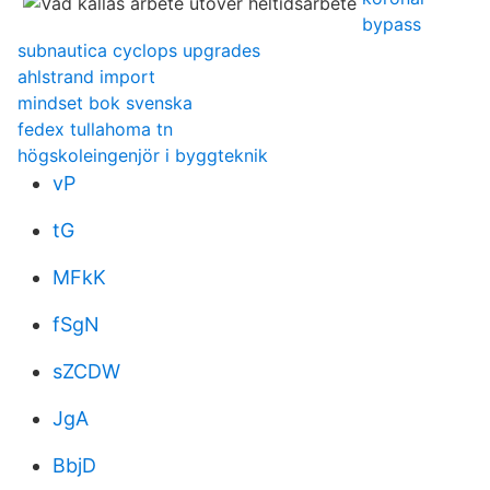
bypass
subnautica cyclops upgrades
ahlstrand import
mindset bok svenska
fedex tullahoma tn
högskoleingenjör i byggteknik
vP
tG
MFkK
fSgN
sZCDW
JgA
BbjD