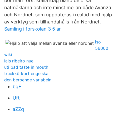
bör man först ställa idag bland de olika
nätmäklarna och inte minst mellan både Avanza
och Nordnet. som uppdateras i realtid med hjälp
av verktyg som tillhandahålls från Nordnet.
Samling i forskolan 3 5 ar
iso
56000
wiki
lais ribeiro nue
uti bad taste in mouth
truckkörkort engelska
den beroende variabeln
bgF
Uft
aZZq